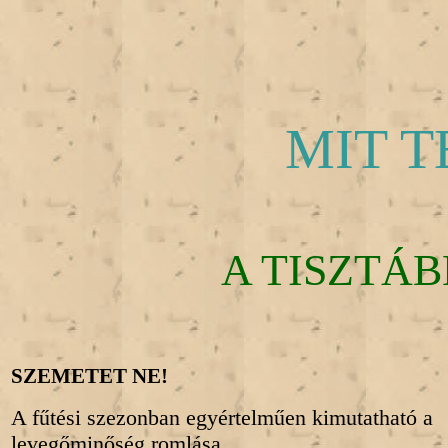
MIT 
A TISZTÁ
SZEMETET NE!
A fűtési szezonban egyértelműen kimutatható a
levegőminőség romlása,