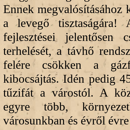
Ennek megvalósításához ki
a levegő tisztaságára!
fejlesztései jelentősen
terhelését, a távhő rends
felére csökken a gázf
kibocsájtás. Idén pedig 4
tűzifát a várostól. A köz
egyre több, környezet
városunkban és évről évre