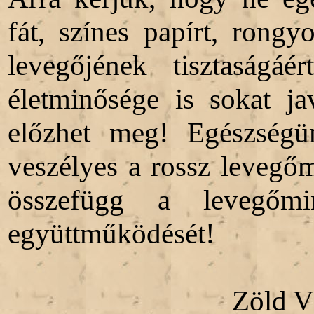
fát, színes papírt, rong
levegőjének tisztaságá
életminősége is sokat ja
előzhet meg! Egészségü
veszélyes a rossz levegőm
összefügg a levegőmi
együttműködését!
Zöld V