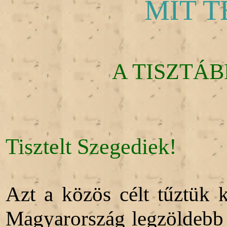
MIT 
A TISZTÁ
Tisztelt Szegediek!
Azt a közös célt tűztük 
Magyarország legzöldebb 