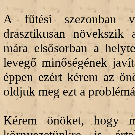
A fűtési szezonban vis
drasztikusan növekszik 
mára elsősorban a helyte
levegő minőségének javí
éppen ezért kérem az önö
oldjuk meg ezt a problémá
Kérem önöket, hogy me
környezetünkre is árta