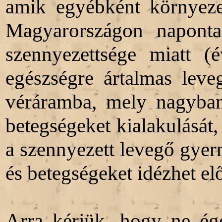
amik egyébként környezet
Magyarországon napont
szennyezettsége miatt (
egészségre ártalmas lev
véráramba, mely nagyban 
betegségeket kialakulását,
a szennyezett levegő gyer
és betegségeket idézhet el
Arra kérjük, hogy ne ége