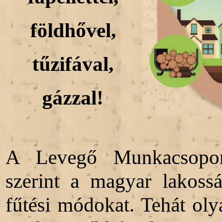
földhővel,
tűzifával,
gázzal!
A Levegő Munkacsoport 
szerint a magyar lakossá
fűtési módokat. Tehát olya